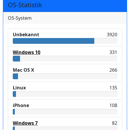
OS-Statistik
OS-System
Unbekannt
3920
Windows 10
331
Mac OS X
266
Linux
135
iPhone
108
Windows 7
82