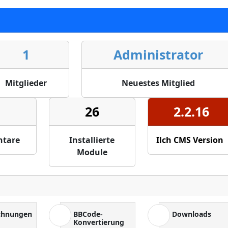
1
Administrator
Mitglieder
Neuestes Mitglied
26
2.2.16
tare
Installierte
Ilch CMS Version
Module
chnungen
BBCode-
Downloads
Konvertierung