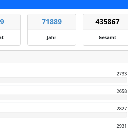
79
71889
435867
at
Jahr
Gesamt
2733
2658
2827
2931