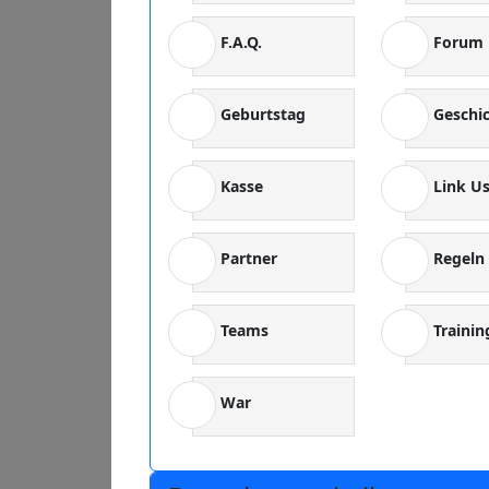
F.A.Q.
Forum
Geburtstag
Geschi
Kasse
Link U
Partner
Regeln
Teams
Trainin
War